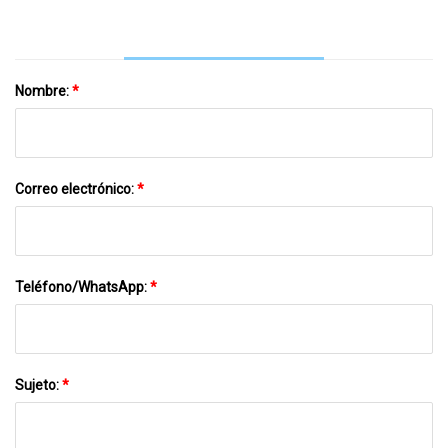
De Parque Con Control Remoto Fabricante
De China Iluminación
Nombre:
*
Correo electrónico:
*
Teléfono/WhatsApp:
*
Sujeto:
*