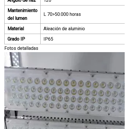
Ángulo de haz
120°
Mantenimiento
L 70>50.000 horas
del lumen
Material
Aleación de aluminio
Grado IP
IP65
Fotos detalladas