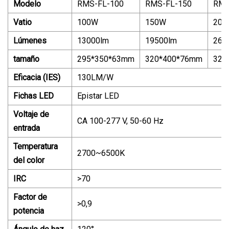
Modelo
RMS-FL-100
RMS-FL-150
RMS
Vatio
100W
150W
200
Lúmenes
13000lm
19500lm
260
tamaño
295*350*63mm
320*400*76mm
320
Eficacia (IES)
130LM/W
Fichas LED
Epistar LED
Voltaje de
CA 100-277 V, 50-60 Hz
entrada
Temperatura
2700~6500K
del color
IRC
>70
Factor de
>0,9
potencia