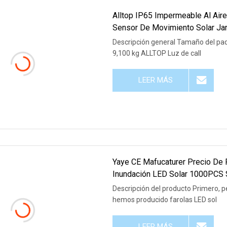
Alltop IP65 Impermeable Al Aire
Sensor De Movimiento Solar Ja
Inundación Conjunto De Luz LE
Descripción general Tamaño del paq
9,100 kg ALLTOP Luz de call
LEER MÁS
Yaye CE Mafucaturer Precio De 
Inundación LED Solar 1000PCS S
60W/100W/200W/300W/800W
Descripción del producto Primero,
hemos producido farolas LED sol
LEER MÁS