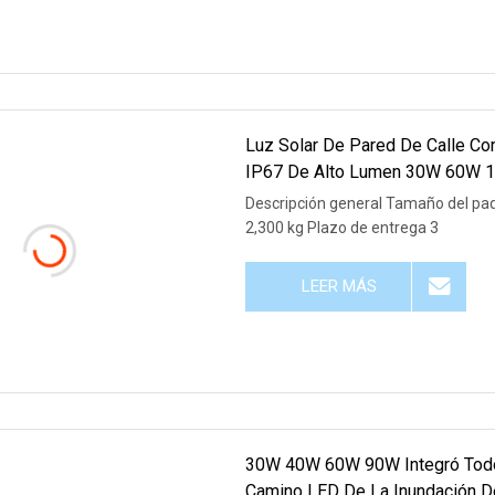
Luz Solar De Pared De Calle Co
IP67 De Alto Lumen 30W 60W 
Solar LED Para Exteriores
Descripción general Tamaño del paq
2,300 kg Plazo de entrega 3
LEER MÁS
30W 40W 60W 90W Integró Todo E
Camino LED De La Inundación De