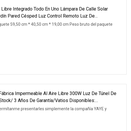
 Libre Integrado Todo En Uno Lámpara De Calle Solar
rdín Pared Césped Luz Control Remoto Luz De
D
uete 59,50 cm * 40,50 cm * 19,00 cm Peso bruto del paquete
Fábrica Impermeable Al Aire Libre 300W Luz De Túnel De
tock/ 3 Años De Garantía/Vatios Disponibles:
 permítanme presentarles simplemente la compañía YAYE y