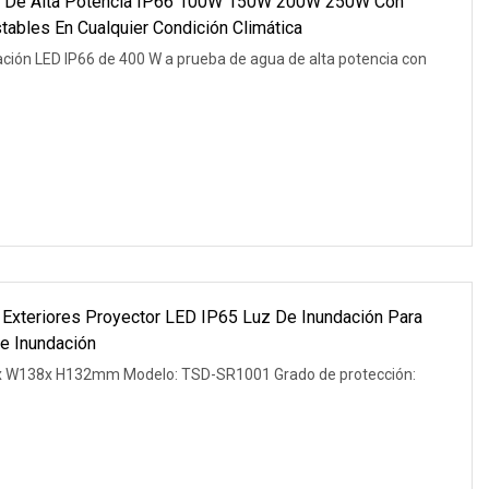
 De Alta Potencia IP66 100W 150W 200W 250W Con
tables En Cualquier Condición Climática
ación LED IP66 de 400 W a prueba de agua de alta potencia con
 Exteriores Proyector LED IP65 Luz De Inundación Para
De Inundación
65x W138x H132mm Modelo: TSD-SR1001 Grado de protección: