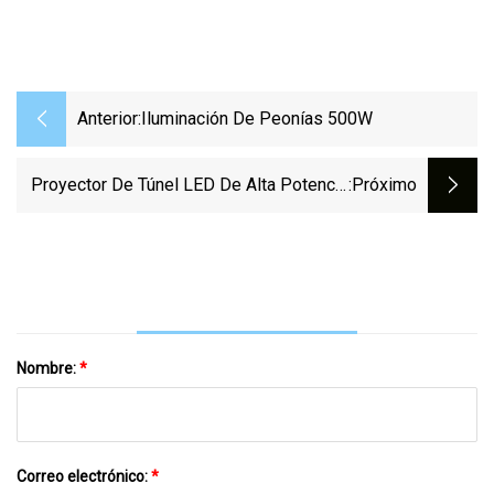
Anterior:
Iluminación De Peonías 500W
Proyector De Túnel LED De Alta Potencia
:próximo
ENEC/CE/RoHS Para Exteriores 30W 50W
100W 150W 200W 300W 400W Reflector
De Iluminación Para Estadios Luz De
Inundación LED
Nombre:
*
Correo electrónico:
*