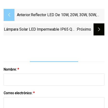
Anterior:
Reflector LED De 10W, 20W, 30W, 50W,
100W, 220V, 240V, Impermeable, Sensor De
Movimiento PIR, Lámpara De Pared Para
Lámpara Solar LED Impermeable IP65 Que
:próximo
Exteriores, Foco De Luz De Inundación
Cambia De Color Y Modo Blanco Cálido
Luz De Inundación Solar Para Decoración
De Escaleras De Pared
Nombre:
*
Correo electrónico:
*