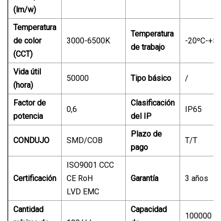
(lm/w)
Temperatura
Temperatura
de color
3000-6500K
-20ºC-+5
de trabajo
(CCT)
Vida útil
50000
Tipo básico
/
(hora)
Factor de
Clasificación
0,6
IP65
potencia
del IP
Plazo de
CONDUJO
SMD/COB
T/T
pago
ISO9001 CCC
Certificación
CE RoH
Garantía
3 años
LVD EMC
Cantidad
Capacidad
100000