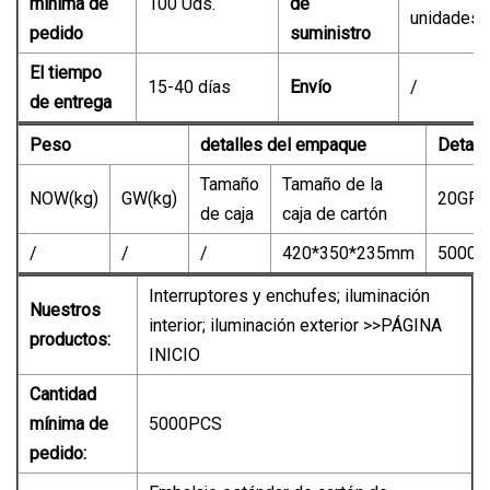
mínima de
100 Uds.
de
unidades
pedido
suministro
El tiempo
15-40 días
Envío
/
de entrega
Peso
detalles del empaque
Detall
Tamaño
Tamaño de la
NOW(kg)
GW(kg)
20GP
de caja
caja de cartón
/
/
/
420*350*235mm
5000P
Interruptores y enchufes; iluminación
Nuestros
interior; iluminación exterior >>PÁGINA
productos:
INICIO
Cantidad
mínima de
5000PCS
pedido: