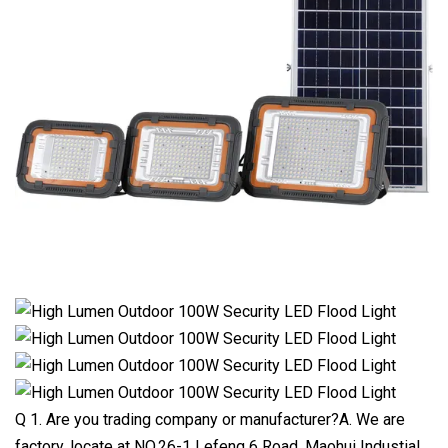
Q 1. Are you trading company or manufacturer?A. We are
factory, locate at NO.26-1 Lefeng 6 Road, Maohui Industial