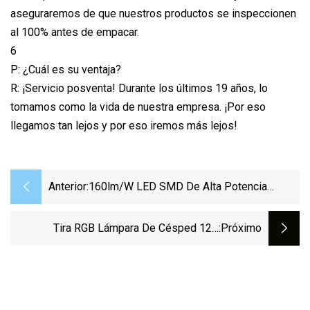
aseguraremos de que nuestros productos se inspeccionen
al 100% antes de empacar.
6
P: ¿Cuál es su ventaja?
R: ¡Servicio posventa! Durante los últimos 19 años, lo
tomamos como la vida de nuestra empresa. ¡Por eso
llegamos tan lejos y por eso iremos más lejos!
Anterior:
160lm/W LED SMD De Alta Potencia
Proyector De Poste De Mástil Alto
Reflector Para Exteriores Campo De Fútbol
Tira RGB Lámpara De Césped 12V
:próximo
Estadio Iluminación Deportiva 200W 300W
Inundación 24V LED Comercial Guirnalda
400W 600W 800W 1000W 1500W
Para Exteriores Iluminación Tierra Fiesta
Luces Navideñas Para Luces Solares De
Corazón, Farola De Jardín De Flamencos