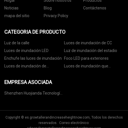
Hogar
Sobre nosotros
Productos
Noticias
Blog
Contáctenos
mapa del sitio
Privacy Policy
CATEGORIA DE PRODUCTO
Luz de la calle
Luces de inundación de CC
Luces de inundación LED
Luz de inundación del estadio
Enchufe las luces de inundación
Foco LED para exteriores
Luces de inundación de
Luces de inundación que
seguridad LED
cambian de color
EMPRESA ASOCIADA
Shenzhen Huojianda Tecnología
CO ., Ltd .
Copyright © es.growtallerandincreaseheightnow.com, Todos los derechos
reservados. Correo electrónico: