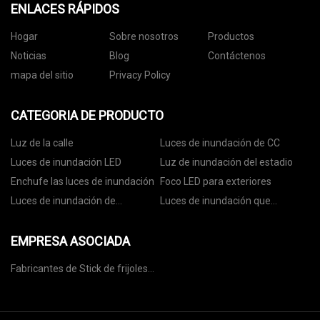
ENLACES RÁPIDOS
Hogar
Sobre nosotros
Productos
Noticias
Blog
Contáctenos
mapa del sitio
Privacy Policy
CATEGORIA DE PRODUCTO
Luz de la calle
Luces de inundación de CC
Luces de inundación LED
Luz de inundación del estadio
Enchufe las luces de inundación
Foco LED para exteriores
Luces de inundación de
Luces de inundación que
seguridad LED
cambian de color
EMPRESA ASOCIADA
Fabricantes de Stick de frijoles
secos en China, proveedores de
piel de tofu, fábrica de palitos de
cuajada de frijoles - shuangqiang