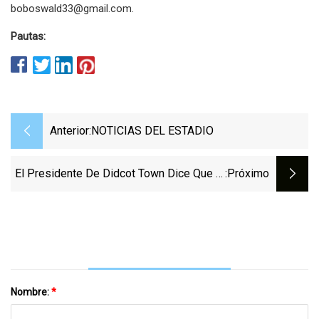
boboswald33@gmail.com
.
Pautas:
Anterior:
NOTICIAS DEL ESTADIO
El Presidente De Didcot Town Dice Que El
:próximo
Cambio De Focos Ha Sido Una "pesadilla"
Nombre:
*