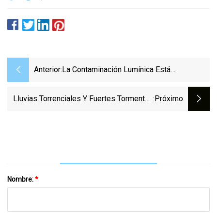
Anterior:
La Contaminación Lumínica Está
Oscureciendo Nuestra Visión Del Cielo Y
Está Empeorando
Lluvias Torrenciales Y Fuertes Tormentas
:próximo
Provocan Carreteras Inundadas Y
Rescates Acuáticos En El Área De DC
Nombre:
*