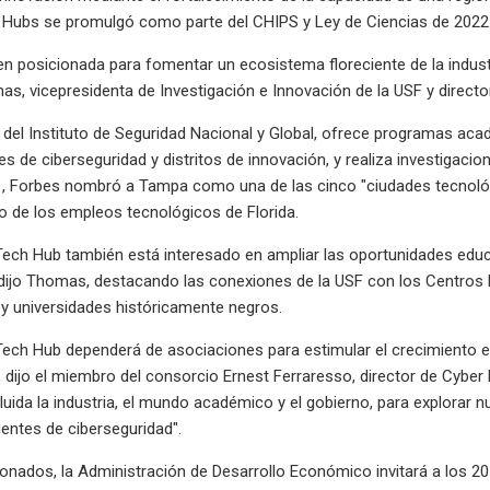
Hubs se promulgó como parte del CHIPS y Ley de Ciencias de 2022
en posicionada para fomentar un ecosistema floreciente de la industr
mas, vicepresidenta de Investigación e Innovación de la USF y directo
del Instituto de Seguridad Nacional y Global, ofrece programas acadé
s de ciberseguridad y distritos de innovación, y realiza investigacion
21, Forbes nombró a Tampa como una de las cinco "ciudades tecnol
to de los empleos tecnológicos de Florida.
Tech Hub también está interesado en ampliar las oportunidades edu
 dijo Thomas, destacando las conexiones de la USF con los Centros
 y universidades históricamente negros.
Tech Hub dependerá de asociaciones para estimular el crecimiento 
 dijo el miembro del consorcio Ernest Ferraresso, director de Cyber ​
cluida la industria, el mundo académico y el gobierno, para explorar
entes de ciberseguridad".
onados, la Administración de Desarrollo Económico invitará a los 2