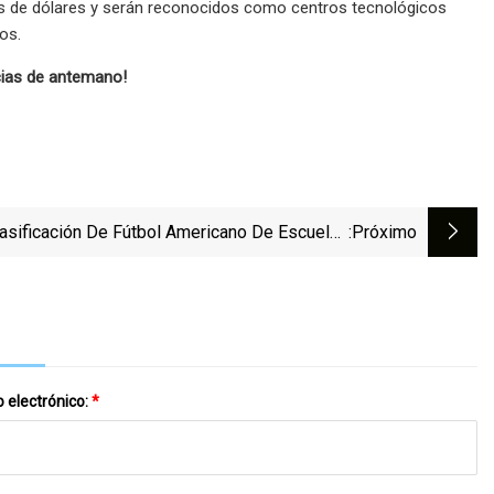
lones de dólares y serán reconocidos como centros tecnológicos
os.
cias de antemano!
asificación De Fútbol Americano De Escuelas
:próximo
ndarias Semana 2, 2023: Top 25 Del Bay Area
News Group
 electrónico:
*