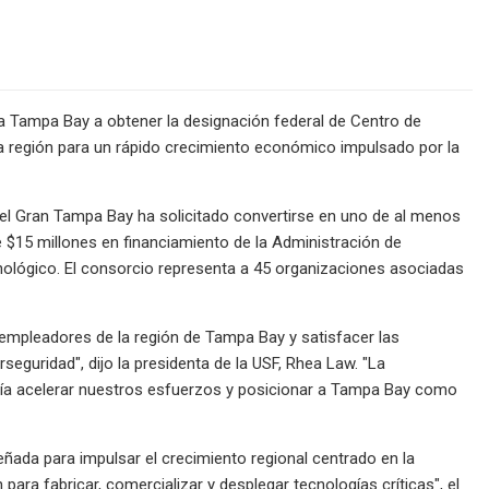
 a Tampa Bay a obtener la designación federal de Centro de
 la región para un rápido crecimiento económico impulsado por la
del Gran Tampa Bay ha solicitado convertirse en uno de al menos
 $15 millones en financiamiento de la Administración de
cnológico. El consorcio representa a 45 organizaciones asociadas
os empleadores de la región de Tampa Bay y satisfacer las
guridad", dijo la presidenta de la USF, Rhea Law. "La
ría acelerar nuestros esfuerzos y posicionar a Tampa Bay como
eñada para impulsar el crecimiento regional centrado en la
para fabricar, comercializar y desplegar tecnologías críticas", el