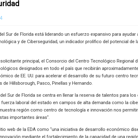
uridad
24
del Sur de Florida está liderando un esfuerzo expansivo para ayudar
ológica y de Ciberseguridad, un indicador prolífico del potencial de
licitante principal, el Consorcio del Centro Tecnológico Regional 
ológicos designados en todo el país que recibirán aproximadamente
ómico de EE. UU. para acelerar el desarrollo de su futuro centro te
 de Hillsborough, Pasco, Pinellas y Hernando.
 del Sur de Florida se centra en llenar la reserva de talentos para l
fuerza laboral del estado en campos de alta demanda como la ciberse
 nuestra región como centro de tecnología e innovación nos permiti
 estas importantes áreas".
sitio web de la EDA como "una iniciativa de desarrollo económico dis
innovación mediante el fortalecimiento de la capacidad de una región 