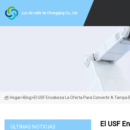
Luz de calle de Chongqing Co., Ltd
Hogar
>
Blog
>
El USF Encabeza La Oferta Para Convertir A Tampa B
El USF En
ÚLTIMAS NOTICIAS