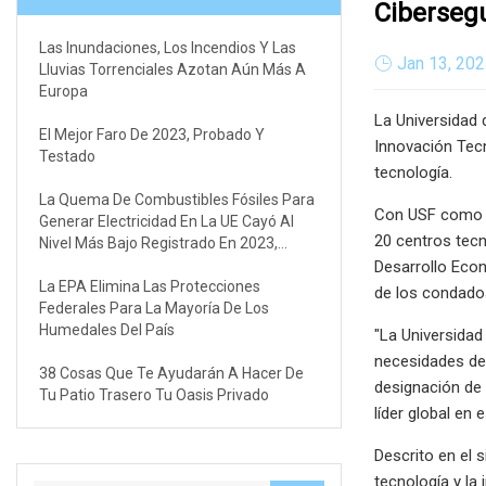
Ciberseg
Las Inundaciones, Los Incendios Y Las
Jan 13, 20
Lluvias Torrenciales Azotan Aún Más A
Europa
La Universidad 
El Mejor Faro De 2023, Probado Y
Innovación Tecn
Testado
tecnología.
La Quema De Combustibles Fósiles Para
Con USF como so
Generar Electricidad En La UE Cayó Al
20 centros tecn
Nivel Más Bajo Registrado En 2023,
Según Muestran Los Datos
Desarrollo Econ
La EPA Elimina Las Protecciones
de los condados
Federales Para La Mayoría De Los
Humedales Del País
"La Universidad
necesidades de 
38 Cosas Que Te Ayudarán A Hacer De
designación de
Tu Patio Trasero Tu Oasis Privado
líder global en
Descrito en el 
tecnología y la 