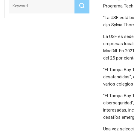
Programa Tech 
"La USF está bi
dijo Sylvia Tho
La USF es sede 
empresas locale
MacDill. En 20
del 25 por cien
"El Tampa Bay 
desatendidas",
varios colegios
"El Tampa Bay 
ciberseguridad",
interesadas, in
desafíos emerg
Una vez selecci