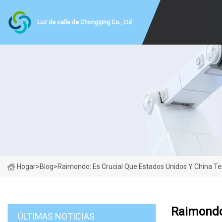
Luz de calle de Chongqing Co., Ltd
Hogar
>
Blog
>
Raimondo: Es Crucial Que Estados Unidos Y China T
Raimondo
ÚLTIMAS NOTICIAS