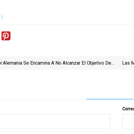
23
r:
Alemania Se Encamina A No Alcanzar El Objetivo De
Las M
Cero Emisiones Netas Para 2045 A Medida Que
Flaquean Los Esfuerzos Climáticos
Correo